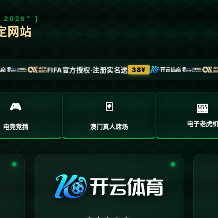
 2026™ ]
指定网站
FIFA官方授权·注册实名送
38¥
FI
🎮
🃏
🎰
电子老虎
电竞竞猜
澳门真人赌场