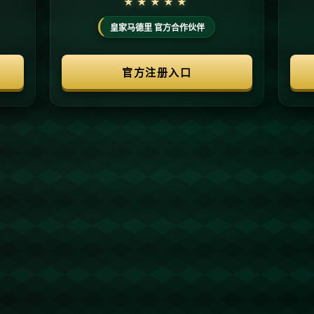
★★★★★
皇家马德里 官方合作伙伴
官方注册入口