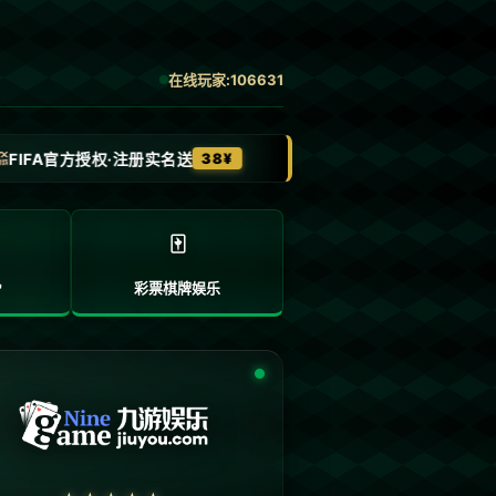
106631
在线玩家:
FA官方授权·注册实名送
38¥
🀄️
机
彩票棋牌娱乐